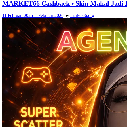
MARKET66 Cashback • Skin Mahal Jadi 
11 Februari 2026
11 Februari 2026
by
market66.org