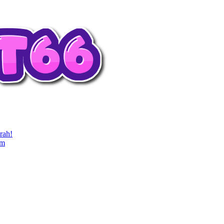
rah!
em