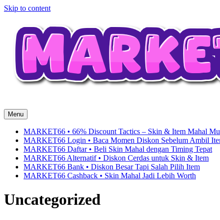
Skip to content
Menu
MARKET66 • 66% Discount Tactics – Skin & Item Mahal Mu
MARKET66 Login • Baca Momen Diskon Sebelum Ambil It
MARKET66 Daftar • Beli Skin Mahal dengan Timing Tepat
MARKET66 Alternatif • Diskon Cerdas untuk Skin & Item
MARKET66 Bank • Diskon Besar Tapi Salah Pilih Item
MARKET66 Cashback • Skin Mahal Jadi Lebih Worth
Uncategorized