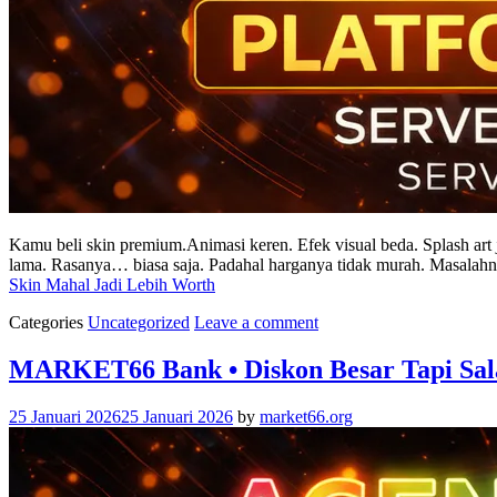
Kamu beli skin premium.Animasi keren. Efek visual beda. Splash art 
lama. Rasanya… biasa saja. Padahal harganya tidak murah. Masalah
Skin Mahal Jadi Lebih Worth
Categories
Uncategorized
Leave a comment
MARKET66 Bank • Diskon Besar Tapi Sala
25 Januari 2026
25 Januari 2026
by
market66.org