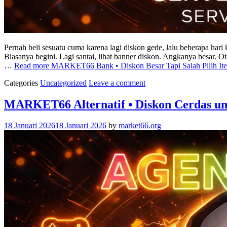
Pernah beli sesuatu cuma karena lagi diskon gede, lalu beberapa hari
Biasanya begini. Lagi santai, lihat banner diskon. Angkanya besar. 
…
Read more
MARKET66 Bank • Diskon Besar Tapi Salah Pilih It
Categories
Uncategorized
Leave a comment
MARKET66 Alternatif • Diskon Cerdas un
18 Januari 2026
18 Januari 2026
by
market66.org